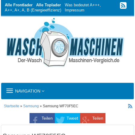
Alle Frontlader
Alle Toplader
Was bedeutet A+++,
A++, A+, A, B (Energieeffizienz)
Impressum
TOGGLE
NAVIGATION
NAVIGATION
Startseite
»
Samsung
» Samsung WF70F5EC
Teilen
Tweet
Teilen