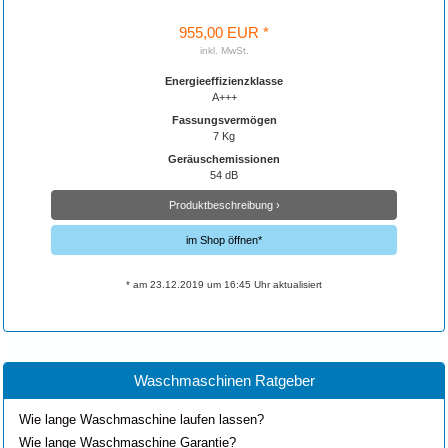
955,00 EUR *
inkl. MwSt.
Energieeffizienzklasse
A+++
Fassungsvermögen
7 Kg
Geräuschemissionen
54 dB
Produktbeschreibung ›
im Shop öffnen*
* am 23.12.2019 um 16:45 Uhr aktualisiert
Waschmaschinen Ratgeber
Wie lange Waschmaschine laufen lassen?
Wie lange Waschmaschine Garantie?