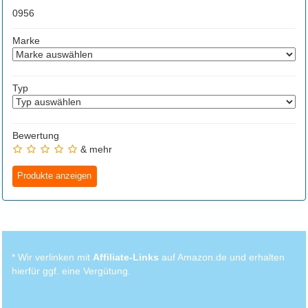
0
956
Marke
Typ
Bewertung
& mehr
* Wir verlinken mit
Affiliate-Links
auf Amazon.de und erhalten
hierfür ggf. eine Vergütung.