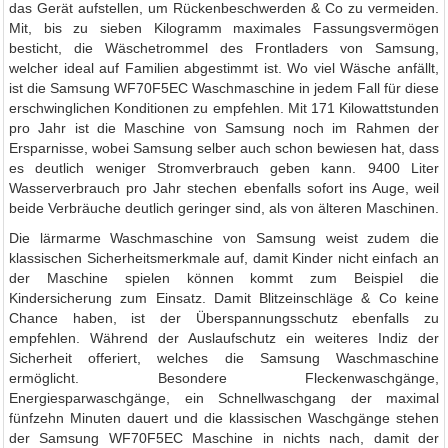
das Gerät aufstellen, um Rückenbeschwerden & Co zu vermeiden.
Mit, bis zu sieben Kilogramm maximales Fassungsvermögen
besticht, die Wäschetrommel des Frontladers von Samsung,
welcher ideal auf Familien abgestimmt ist. Wo viel Wäsche anfällt,
ist die Samsung WF70F5EC Waschmaschine in jedem Fall für diese
erschwinglichen Konditionen zu empfehlen. Mit 171 Kilowattstunden
pro Jahr ist die Maschine von Samsung noch im Rahmen der
Ersparnisse, wobei Samsung selber auch schon bewiesen hat, dass
es deutlich weniger Stromverbrauch geben kann. 9400 Liter
Wasserverbrauch pro Jahr stechen ebenfalls sofort ins Auge, weil
beide Verbräuche deutlich geringer sind, als von älteren Maschinen.
Die lärmarme Waschmaschine von Samsung weist zudem die
klassischen Sicherheitsmerkmale auf, damit Kinder nicht einfach an
der Maschine spielen können kommt zum Beispiel die
Kindersicherung zum Einsatz. Damit Blitzeinschläge & Co keine
Chance haben, ist der Überspannungsschutz ebenfalls zu
empfehlen. Während der Auslaufschutz ein weiteres Indiz der
Sicherheit offeriert, welches die Samsung Waschmaschine
ermöglicht. Besondere Fleckenwaschgänge,
Energiesparwaschgänge, ein Schnellwaschgang der maximal
fünfzehn Minuten dauert und die klassischen Waschgänge stehen
der Samsung WF70F5EC Maschine in nichts nach, damit der