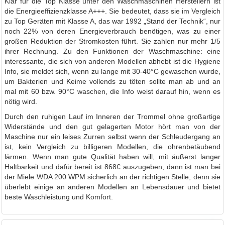
Klar für die Top Klasse unter den Waschmaschinen Herstellern ist
die Energieeffizienzklasse A+++. Sie bedeutet, dass sie im Vergleich
zu Top Geräten mit Klasse A, das war 1992 „Stand der Technik“, nur
noch 22% von deren Energieverbrauch benötigen, was zu einer
großen Reduktion der Stromkosten führt. Sie zahlen nur mehr 1/5
ihrer Rechnung. Zu den Funktionen der Waschmaschine: eine
interessante, die sich von anderen Modellen abhebt ist die Hygiene
Info, sie meldet sich, wenn zu lange mit 30-40°C gewaschen wurde,
um Bakterien und Keime vollends zu töten sollte man ab und an
mal mit 60 bzw. 90°C waschen, die Info weist darauf hin, wenn es
nötig wird.
Durch den ruhigen Lauf im Inneren der Trommel ohne großartige
Widerstände und den gut gelagerten Motor hört man von der
Maschine nur ein leises Zurren selbst wenn der Schleudergang an
ist, kein Vergleich zu billigeren Modellen, die ohrenbetäubend
lärmen. Wenn man gute Qualität haben will, mit äußerst langer
Haltbarkeit und dafür bereit ist 868€ auszugeben, dann ist man bei
der Miele WDA 200 WPM sicherlich an der richtigen Stelle, denn sie
überlebt einige an anderen Modellen an Lebensdauer und bietet
beste Waschleistung und Komfort.