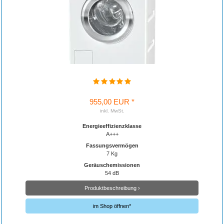
955,00 EUR *
inkl. MwSt.
Energieeffizienzklasse
A+++
Fassungsvermögen
7 Kg
Geräuschemissionen
54 dB
Produktbeschreibung ›
im Shop öffnen*