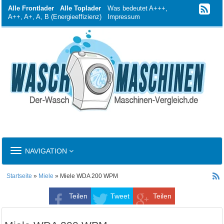
Alle Frontlader
Alle Toplader
Was bedeutet A+++,
A++, A+, A, B (Energieeffizienz)
Impressum
TOGGLE
NAVIGATION
NAVIGATION
Startseite
»
Miele
» Miele WDA 200 WPM
Teilen
Tweet
Teilen