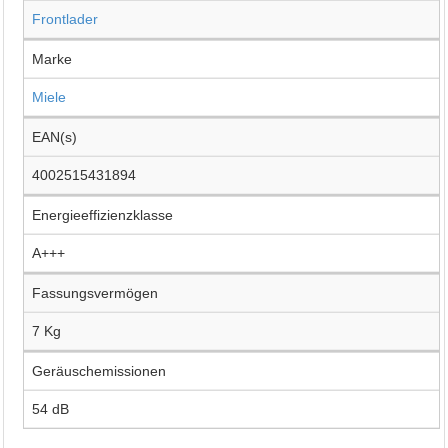
Frontlader
Marke
Miele
EAN(s)
4002515431894
Energieeffizienzklasse
A+++
Fassungsvermögen
7 Kg
Geräuschemissionen
54 dB