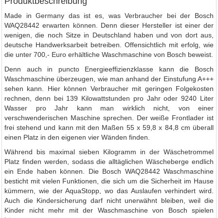
Produktbeschreibung
Made in Germany das ist es, was Verbraucher bei der Bosch
WAQ28442 erwarten können. Denn dieser Hersteller ist einer der
wenigen, die noch Sitze in Deutschland haben und von dort aus,
deutsche Handwerksarbeit betreiben. Offensichtlich mit erfolg, wie
die unter 700,- Euro erhältliche Waschmaschine von Bosch beweist.
Denn auch in puncto Energieeffizienzklasse kann die Bosch
Waschmaschine überzeugen, wie man anhand der Einstufung A+++
sehen kann. Hier können Verbraucher mit geringen Folgekosten
rechnen, denn bei 139 Kilowattstunden pro Jahr oder 9240 Liter
Wasser pro Jahr kann man wirklich nicht, von einer
verschwenderischen Maschine sprechen. Der weiße Frontlader ist
frei stehend und kann mit den Maßen 55 x 59,8 x 84,8 cm überall
einen Platz in den eigenen vier Wänden finden.
Während bis maximal sieben Kilogramm in der Wäschetrommel
Platz finden werden, sodass die alltäglichen Wäscheberge endlich
ein Ende haben können. Die Bosch WAQ28442 Waschmaschine
besticht mit vielen Funktionen, die sich um die Sicherheit im Hause
kümmern, wie der AquaStopp, wo das Auslaufen verhindert wird.
Auch die Kindersicherung darf nicht unerwähnt bleiben, weil die
Kinder nicht mehr mit der Waschmaschine von Bosch spielen