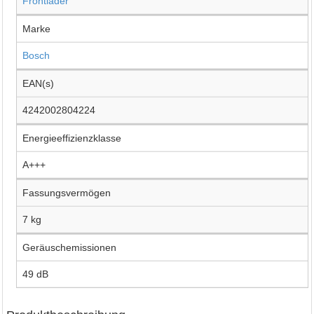
Frontlader
Marke
Bosch
EAN(s)
4242002804224
Energieeffizienzklasse
A+++
Fassungsvermögen
7 kg
Geräuschemissionen
49 dB