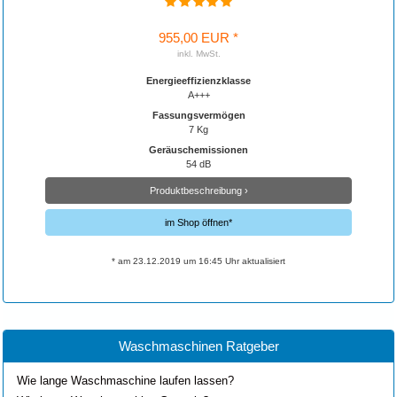
955,00 EUR *
inkl. MwSt.
Energieeffizienzklasse
A+++
Fassungsvermögen
7 Kg
Geräuschemissionen
54 dB
Produktbeschreibung ›
im Shop öffnen*
* am 23.12.2019 um 16:45 Uhr aktualisiert
Waschmaschinen Ratgeber
Wie lange Waschmaschine laufen lassen?