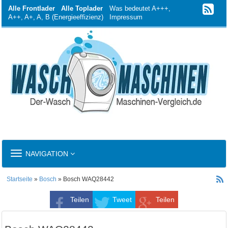
Alle Frontlader
Alle Toplader
Was bedeutet A+++,
A++, A+, A, B (Energieeffizienz)
Impressum
TOGGLE
NAVIGATION
NAVIGATION
Startseite
»
Bosch
» Bosch WAQ28442
Teilen
Tweet
Teilen