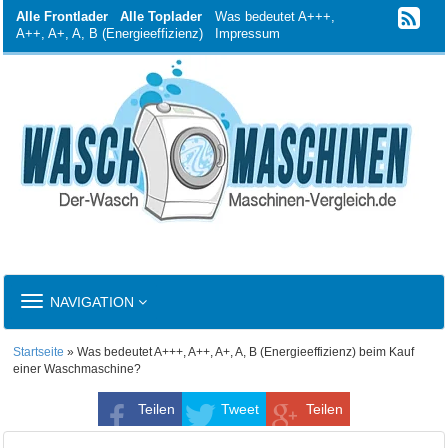
Alle Frontlader
Alle Toplader
Was bedeutet A+++,
A++, A+, A, B (Energieeffizienz)
Impressum
TOGGLE
NAVIGATION
NAVIGATION
Startseite
» Was bedeutet A+++, A++, A+, A, B (Energieeffizienz) beim Kauf
einer Waschmaschine?
Teilen
Tweet
Teilen