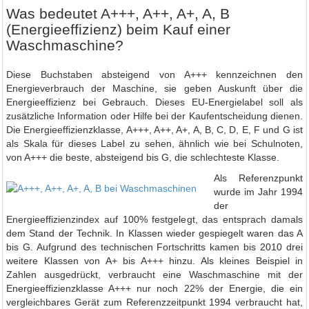
Was bedeutet A+++, A++, A+, A, B
(Energieeffizienz) beim Kauf einer
Waschmaschine?
Diese Buchstaben absteigend von A+++ kennzeichnen den
Energieverbrauch der Maschine, sie geben Auskunft über die
Energieeffizienz bei Gebrauch. Dieses EU-Energielabel soll als
zusätzliche Information oder Hilfe bei der Kaufentscheidung dienen.
Die Energieeffizienzklasse, A+++, A++, A+, A, B, C, D, E, F und G ist
als Skala für dieses Label zu sehen, ähnlich wie bei Schulnoten,
von A+++ die beste, absteigend bis G, die schlechteste Klasse.
Als Referenzpunkt
wurde im Jahr 1994
der
Energieeffizienzindex auf 100% festgelegt, das entsprach damals
dem Stand der Technik. In Klassen wieder gespiegelt waren das A
bis G. Aufgrund des technischen Fortschritts kamen bis 2010 drei
weitere Klassen von A+ bis A+++ hinzu. Als kleines Beispiel in
Zahlen ausgedrückt, verbraucht eine Waschmaschine mit der
Energieeffizienzklasse A+++ nur noch 22% der Energie, die ein
vergleichbares Gerät zum Referenzzeitpunkt 1994 verbraucht hat,