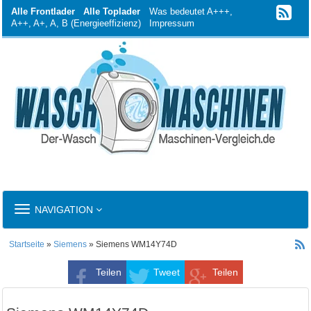
Alle Frontlader
Alle Toplader
Was bedeutet A+++,
A++, A+, A, B (Energieeffizienz)
Impressum
TOGGLE
NAVIGATION
NAVIGATION
Startseite
»
Siemens
» Siemens WM14Y74D
Teilen
Tweet
Teilen