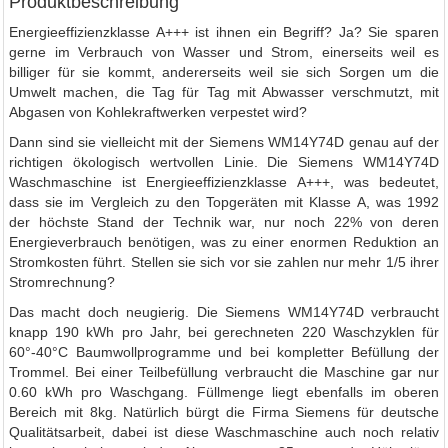
Produktbeschreibung
Energieeffizienzklasse A+++ ist ihnen ein Begriff? Ja? Sie sparen
gerne im Verbrauch von Wasser und Strom, einerseits weil es
billiger für sie kommt, andererseits weil sie sich Sorgen um die
Umwelt machen, die Tag für Tag mit Abwasser verschmutzt, mit
Abgasen von Kohlekraftwerken verpestet wird?
Dann sind sie vielleicht mit der Siemens WM14Y74D genau auf der
richtigen ökologisch wertvollen Linie. Die Siemens WM14Y74D
Waschmaschine ist Energieeffizienzklasse A+++, was bedeutet,
dass sie im Vergleich zu den Topgeräten mit Klasse A, was 1992
der höchste Stand der Technik war, nur noch 22% von deren
Energieverbrauch benötigen, was zu einer enormen Reduktion an
Stromkosten führt. Stellen sie sich vor sie zahlen nur mehr 1/5 ihrer
Stromrechnung?
Das macht doch neugierig. Die Siemens WM14Y74D verbraucht
knapp 190 kWh pro Jahr, bei gerechneten 220 Waschzyklen für
60°-40°C Baumwollprogramme und bei kompletter Befüllung der
Trommel. Bei einer Teilbefüllung verbraucht die Maschine gar nur
0.60 kWh pro Waschgang. Füllmenge liegt ebenfalls im oberen
Bereich mit 8kg. Natürlich bürgt die Firma Siemens für deutsche
Qualitätsarbeit, dabei ist diese Waschmaschine auch noch relativ