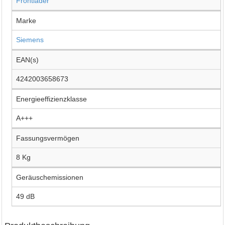
Frontlader
Marke
Siemens
EAN(s)
4242003658673
Energieeffizienzklasse
A+++
Fassungsvermögen
8 Kg
Geräuschemissionen
49 dB