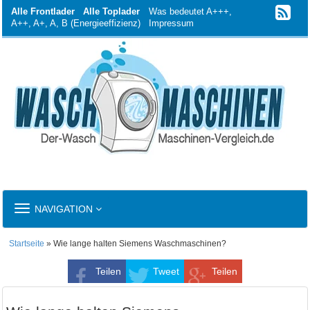
Alle Frontlader
Alle Toplader
Was bedeutet A+++,
A++, A+, A, B (Energieeffizienz)
Impressum
TOGGLE
NAVIGATION
NAVIGATION
Startseite
» Wie lange halten Siemens Waschmaschinen?
Teilen
Tweet
Teilen