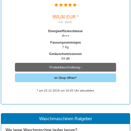
955,00 EUR *
inkl. MwSt.
Energieeffizienzklasse
A+++
Fassungsvermögen
7 Kg
Geräuschemissionen
54 dB
Produktbeschreibung ›
im Shop öffnen*
* am 23.12.2019 um 16:45 Uhr aktualisiert
Waschmaschinen Ratgeber
Wie lange Waschmaschine laufen lassen?