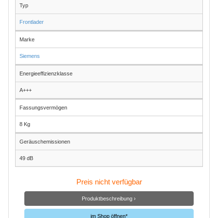
Typ
Frontlader
Marke
Siemens
Energieeffizienzklasse
A+++
Fassungsvermögen
8 Kg
Geräuschemissionen
49 dB
Preis nicht verfügbar
Produktbeschreibung ›
im Shop öffnen*