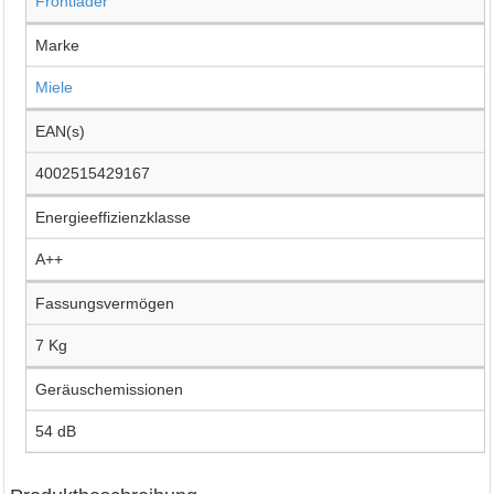
Frontlader
Marke
Miele
EAN(s)
4002515429167
Energieeffizienzklasse
A++
Fassungsvermögen
7 Kg
Geräuschemissionen
54 dB