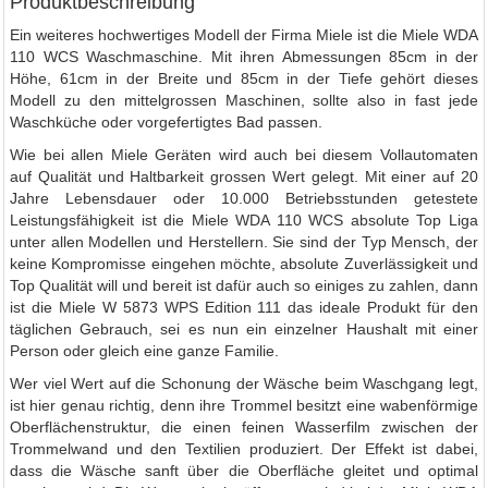
Produktbeschreibung
Ein weiteres hochwertiges Modell der Firma Miele ist die Miele WDA
110 WCS Waschmaschine. Mit ihren Abmessungen 85cm in der
Höhe, 61cm in der Breite und 85cm in der Tiefe gehört dieses
Modell zu den mittelgrossen Maschinen, sollte also in fast jede
Waschküche oder vorgefertigtes Bad passen.
Wie bei allen Miele Geräten wird auch bei diesem Vollautomaten
auf Qualität und Haltbarkeit grossen Wert gelegt. Mit einer auf 20
Jahre Lebensdauer oder 10.000 Betriebsstunden getestete
Leistungsfähigkeit ist die Miele WDA 110 WCS absolute Top Liga
unter allen Modellen und Herstellern. Sie sind der Typ Mensch, der
keine Kompromisse eingehen möchte, absolute Zuverlässigkeit und
Top Qualität will und bereit ist dafür auch so einiges zu zahlen, dann
ist die Miele W 5873 WPS Edition 111 das ideale Produkt für den
täglichen Gebrauch, sei es nun ein einzelner Haushalt mit einer
Person oder gleich eine ganze Familie.
Wer viel Wert auf die Schonung der Wäsche beim Waschgang legt,
ist hier genau richtig, denn ihre Trommel besitzt eine wabenförmige
Oberflächenstruktur, die einen feinen Wasserfilm zwischen der
Trommelwand und den Textilien produziert. Der Effekt ist dabei,
dass die Wäsche sanft über die Oberfläche gleitet und optimal