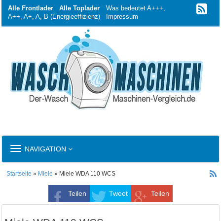
Alle Frontlader
Alle Toplader
Was bedeutet A+++,
A++, A+, A, B (Energieeffizienz)
Impressum
TOGGLE
NAVIGATION
NAVIGATION
Startseite
»
Miele
» Miele WDA 110 WCS
Teilen
Tweet
Teilen