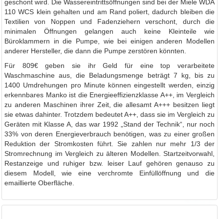
geschont wird. Die Wassereintrittsöffnungen sind bei der Miele WDA
110 WCS klein gehalten und am Rand poliert, dadurch bleiben die
Textilien von Noppen und Fadenziehern verschont, durch die
minimalen Öffnungen gelangen auch keine Kleinteile wie
Büroklammern in die Pumpe, wie bei einigen anderen Modellen
anderer Hersteller, die dann die Pumpe zerstören könnten.
Für 809€ geben sie ihr Geld für eine top verarbeitete
Waschmaschine aus, die Beladungsmenge beträgt 7 kg, bis zu
1400 Umdrehungen pro Minute können eingestellt werden, einzig
erkennbares Manko ist die Energieeffizienzklasse A++, im Vergleich
zu anderen Maschinen ihrer Zeit, die allesamt A+++ besitzen liegt
sie etwas dahinter. Trotzdem bedeutet A++, dass sie im Vergleich zu
Geräten mit Klasse A, das war 1992 „Stand der Technik“, nur noch
33% von deren Energieverbrauch benötigen, was zu einer großen
Reduktion der Stromkosten führt. Sie zahlen nur mehr 1/3 der
Stromrechnung im Vergleich zu älteren Modellen. Startzeitvorwahl,
Restanzeige und ruhiger bzw. leiser Lauf gehören genauso zu
diesem Modell, wie eine verchromte Einfüllöffnung und die
emaillierte Oberfläche.