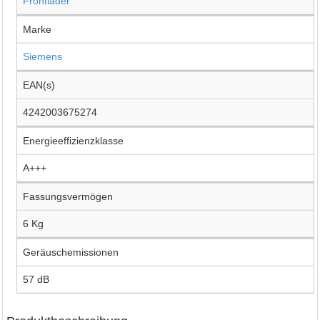
Frontlader
Marke
Siemens
EAN(s)
4242003675274
Energieeffizienzklasse
A+++
Fassungsvermögen
6 Kg
Geräuschemissionen
57 dB