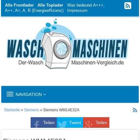
Alle Frontlader
Alle Toplader
Was bedeutet A+++,
A++, A+, A, B (Energieeffizienz)
Impressum
TOGGLE
NAVIGATION
NAVIGATION
Startseite
»
Siemens
» Siemens WM14E32A
Teilen
Tweet
Teilen