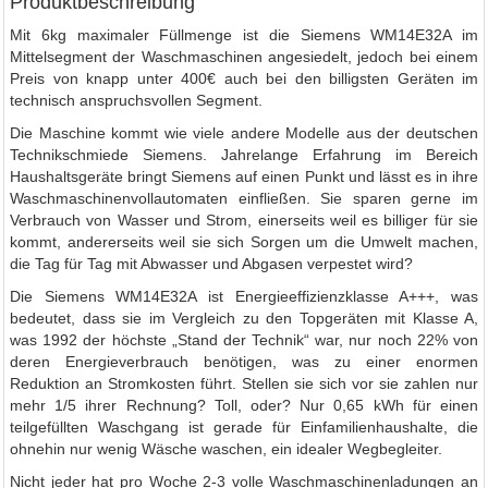
Produktbeschreibung
Mit 6kg maximaler Füllmenge ist die Siemens WM14E32A im
Mittelsegment der Waschmaschinen angesiedelt, jedoch bei einem
Preis von knapp unter 400€ auch bei den billigsten Geräten im
technisch anspruchsvollen Segment.
Die Maschine kommt wie viele andere Modelle aus der deutschen
Technikschmiede Siemens. Jahrelange Erfahrung im Bereich
Haushaltsgeräte bringt Siemens auf einen Punkt und lässt es in ihre
Waschmaschinenvollautomaten einfließen. Sie sparen gerne im
Verbrauch von Wasser und Strom, einerseits weil es billiger für sie
kommt, andererseits weil sie sich Sorgen um die Umwelt machen,
die Tag für Tag mit Abwasser und Abgasen verpestet wird?
Die Siemens WM14E32A ist Energieeffizienzklasse A+++, was
bedeutet, dass sie im Vergleich zu den Topgeräten mit Klasse A,
was 1992 der höchste „Stand der Technik“ war, nur noch 22% von
deren Energieverbrauch benötigen, was zu einer enormen
Reduktion an Stromkosten führt. Stellen sie sich vor sie zahlen nur
mehr 1/5 ihrer Rechnung? Toll, oder? Nur 0,65 kWh für einen
teilgefüllten Waschgang ist gerade für Einfamilienhaushalte, die
ohnehin nur wenig Wäsche waschen, ein idealer Wegbegleiter.
Nicht jeder hat pro Woche 2-3 volle Waschmaschinenladungen an