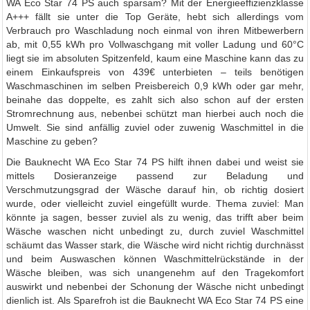
WA Eco Star 74 PS auch sparsam? Mit der Energieeffizienzklasse
A+++ fällt sie unter die Top Geräte, hebt sich allerdings vom
Verbrauch pro Waschladung noch einmal von ihren Mitbewerbern
ab, mit 0,55 kWh pro Vollwaschgang mit voller Ladung und 60°C
liegt sie im absoluten Spitzenfeld, kaum eine Maschine kann das zu
einem Einkaufspreis von 439€ unterbieten – teils benötigen
Waschmaschinen im selben Preisbereich 0,9 kWh oder gar mehr,
beinahe das doppelte, es zahlt sich also schon auf der ersten
Stromrechnung aus, nebenbei schützt man hierbei auch noch die
Umwelt. Sie sind anfällig zuviel oder zuwenig Waschmittel in die
Maschine zu geben?
Die Bauknecht WA Eco Star 74 PS hilft ihnen dabei und weist sie
mittels Dosieranzeige passend zur Beladung und
Verschmutzungsgrad der Wäsche darauf hin, ob richtig dosiert
wurde, oder vielleicht zuviel eingefüllt wurde. Thema zuviel: Man
könnte ja sagen, besser zuviel als zu wenig, das trifft aber beim
Wäsche waschen nicht unbedingt zu, durch zuviel Waschmittel
schäumt das Wasser stark, die Wäsche wird nicht richtig durchnässt
und beim Auswaschen können Waschmittelrückstände in der
Wäsche bleiben, was sich unangenehm auf den Tragekomfort
auswirkt und nebenbei der Schonung der Wäsche nicht unbedingt
dienlich ist. Als Sparefroh ist die Bauknecht WA Eco Star 74 PS eine