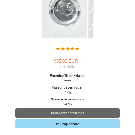
955,00 EUR *
inkl. MwSt.
Energieeffizienzklasse
A+++
Fassungsvermögen
7 Kg
Geräuschemissionen
54 dB
Produktbeschreibung ›
im Shop öffnen*