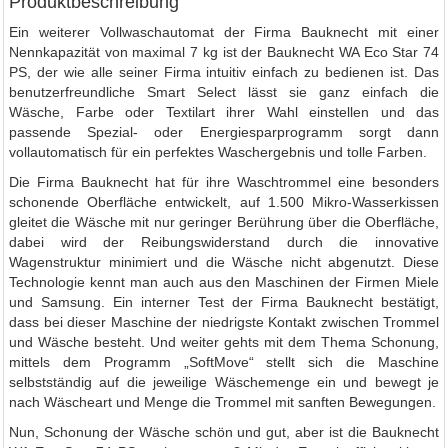
Produktbeschreibung
Ein weiterer Vollwaschautomat der Firma Bauknecht mit einer
Nennkapazität von maximal 7 kg ist der Bauknecht WA Eco Star 74
PS, der wie alle seiner Firma intuitiv einfach zu bedienen ist. Das
benutzerfreundliche Smart Select lässt sie ganz einfach die
Wäsche, Farbe oder Textilart ihrer Wahl einstellen und das
passende Spezial- oder Energiesparprogramm sorgt dann
vollautomatisch für ein perfektes Waschergebnis und tolle Farben.
Die Firma Bauknecht hat für ihre Waschtrommel eine besonders
schonende Oberfläche entwickelt, auf 1.500 Mikro-Wasserkissen
gleitet die Wäsche mit nur geringer Berührung über die Oberfläche,
dabei wird der Reibungswiderstand durch die innovative
Wagenstruktur minimiert und die Wäsche nicht abgenutzt. Diese
Technologie kennt man auch aus den Maschinen der Firmen Miele
und Samsung. Ein interner Test der Firma Bauknecht bestätigt,
dass bei dieser Maschine der niedrigste Kontakt zwischen Trommel
und Wäsche besteht. Und weiter gehts mit dem Thema Schonung,
mittels dem Programm „SoftMove“ stellt sich die Maschine
selbstständig auf die jeweilige Wäschemenge ein und bewegt je
nach Wäscheart und Menge die Trommel mit sanften Bewegungen.
Nun, Schonung der Wäsche schön und gut, aber ist die Bauknecht