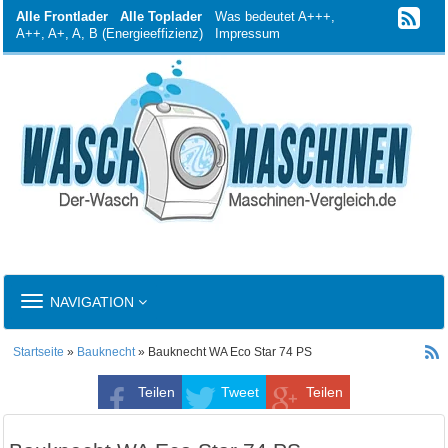
Alle Frontlader
Alle Toplader
Was bedeutet A+++,
A++, A+, A, B (Energieeffizienz)
Impressum
TOGGLE
NAVIGATION
NAVIGATION
Startseite
»
Bauknecht
» Bauknecht WA Eco Star 74 PS
Teilen
Tweet
Teilen