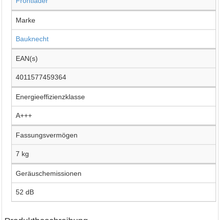
Frontlader
Marke
Bauknecht
EAN(s)
4011577459364
Energieeffizienzklasse
A+++
Fassungsvermögen
7 kg
Geräuschemissionen
52 dB