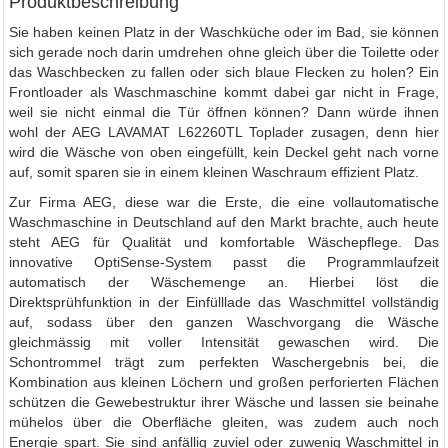
Produktbeschreibung
Sie haben keinen Platz in der Waschküche oder im Bad, sie können
sich gerade noch darin umdrehen ohne gleich über die Toilette oder
das Waschbecken zu fallen oder sich blaue Flecken zu holen? Ein
Frontloader als Waschmaschine kommt dabei gar nicht in Frage,
weil sie nicht einmal die Tür öffnen können? Dann würde ihnen
wohl der AEG LAVAMAT L62260TL Toplader zusagen, denn hier
wird die Wäsche von oben eingefüllt, kein Deckel geht nach vorne
auf, somit sparen sie in einem kleinen Waschraum effizient Platz.
Zur Firma AEG, diese war die Erste, die eine vollautomatische
Waschmaschine in Deutschland auf den Markt brachte, auch heute
steht AEG für Qualität und komfortable Wäschepflege. Das
innovative OptiSense-System passt die Programmlaufzeit
automatisch der Wäschemenge an. Hierbei löst die
Direktsprühfunktion in der Einfülllade das Waschmittel vollständig
auf, sodass über den ganzen Waschvorgang die Wäsche
gleichmässig mit voller Intensität gewaschen wird. Die
Schontrommel trägt zum perfekten Waschergebnis bei, die
Kombination aus kleinen Löchern und großen perforierten Flächen
schützen die Gewebestruktur ihrer Wäsche und lassen sie beinahe
mühelos über die Oberfläche gleiten, was zudem auch noch
Energie spart. Sie sind anfällig zuviel oder zuwenig Waschmittel in