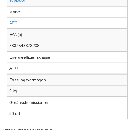
Toplader
Marke
AEG
EAN(s)
7332543373208
Energieeffizienzklasse
A+++
Fassungsvermögen
6 kg
Geräuschemissionen
56 dB