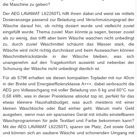
die Maschine zu geben?
Der AEG LAVAMAT L62260TL hilft ihnen dabei und weist sie mittels
Dosieranzeige passend zur Beladung und Verschmutzungsgrad der
Wäsche darauf hin, ob richtig dosiert wurde und vielleicht zuviel
eingefüllt wurde. Thema zuviel: Man könnte ja sagen, besser zuviel
als zu wenig, das trifft aber beim Wäsche waschen nicht unbedingt
zu, durch zuviel Waschmittel schäumt das Wasser stark, die
Wäsche wird nicht richtig durchnässt und beim Auswaschen können
Waschmittelrückstände in der Wäsche bleiben, was sich
unangenehm auf den Tragekomfort auswirkt und nebenbei der
Schonung der Wäsche nicht unbedingt dienlich ist.
Für ab 579€ erhalten sie diesen kompakten Toplader mit nur 40cm
in der Breite und Energieeffizienzklasse A+++, dabei verbraucht die
AEG pro Vollwaschgang mit voller Beladung von 6 kg und 60°C nur
0,68 kWh, was in dieser Preisklasse absolut top ist, perfekt für das
etwas kleinere Haushaltsbudget, was auch meistens mit einer
kleinen Waschküche oder Bad einher geht. Warum mehr Geld
ausgeben, wenn man ein sparsames Gerät mit intuitiv einstellbaren
Waschprogrammen für jede Textilart und Farbe bekommen kann?
Mit der AEG LAVAMAT L62260TL sparen sie Platz, Zeit sowie Geld
und können sich an saubere Wäsche und schonenden Umgang mit