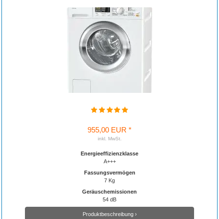
955,00 EUR *
inkl. MwSt.
Energieeffizienzklasse
A+++
Fassungsvermögen
7 Kg
Geräuschemissionen
54 dB
Produktbeschreibung ›