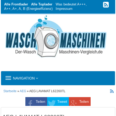
Alle Frontlader
Alle Toplader
Was bedeutet A+++,
A++, A+, A, B (Energieeffizienz)
Impressum
TOGGLE
NAVIGATION
NAVIGATION
Startseite
»
AEG
» AEG LAVAMAT L62260TL
Teilen
Tweet
Teilen