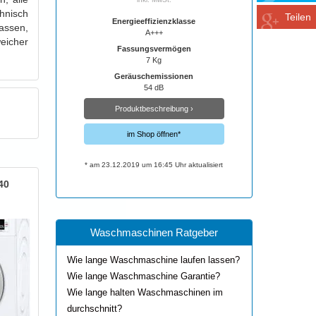
chnisch
Teilen
Energieeffizienzklasse
assen,
A+++
eicher
Fassungsvermögen
7 Kg
Geräuschemissionen
54 dB
Produktbeschreibung ›
im Shop öffnen*
* am 23.12.2019 um 16:45 Uhr aktualisiert
40
Waschmaschinen Ratgeber
Wie lange Waschmaschine laufen lassen?
Wie lange Waschmaschine Garantie?
Wie lange halten Waschmaschinen im
durchschnitt?