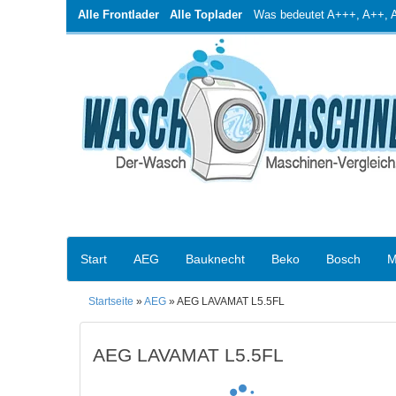
Alle Frontlader
Alle Toplader
Was bedeutet A+++, A++, A+
Start
AEG
Bauknecht
Beko
Bosch
M
Startseite
»
AEG
» AEG LAVAMAT L5.5FL
AEG LAVAMAT L5.5FL