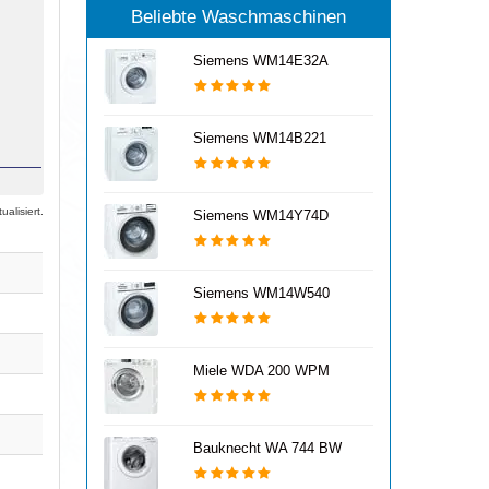
Beliebte Waschmaschinen
Siemens WM14E32A
Siemens WM14B221
alisiert.
Siemens WM14Y74D
Siemens WM14W540
Miele WDA 200 WPM
Bauknecht WA 744 BW