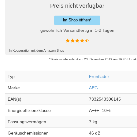
Preis nicht verfügbar
im Shop öffnen*
gewöhnlich Versandfertig in 1-2 Tagen
In Kooperation mit dem Amazon Shop
* Preis wurde zuletzt am 23. Dezember 2019 um 16:45 Uhr aktu
Typ
Frontlader
Marke
AEG
EAN(s)
7332543306145
Energieeffizienzklasse
A+++ -10%
Fassungsvermögen
7 kg
Geräuschemissionen
46 dB