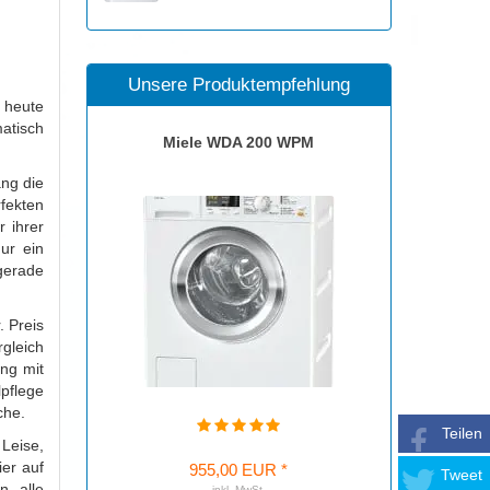
Unsere Produktempfehlung
 heute
atisch
Miele WDA 200 WPM
ang die
rfekten
 ihrer
ur ein
gerade
. Preis
rgleich
ng mit
lpflege
che.
Teilen
Leise,
er auf
955,00 EUR *
Tweet
, alle
inkl. MwSt.