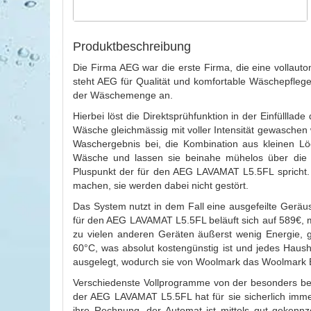
Produktbeschreibung
Die Firma AEG war die erste Firma, die eine vollau
steht AEG für Qualität und komfortable Wäschepfleg
der Wäschemenge an.
Hierbei löst die Direktsprühfunktion in der Einfülll
Wäsche gleichmässig mit voller Intensität gewaschen
Waschergebnis bei, die Kombination aus kleinen Lö
Wäsche und lassen sie beinahe mühelos über die O
Pluspunkt der für den AEG LAVAMAT L5.5FL spricht. 
machen, sie werden dabei nicht gestört.
Das System nutzt in dem Fall eine ausgefeilte Geräus
für den AEG LAVAMAT L5.5FL beläuft sich auf 589€, mi
zu vielen anderen Geräten äußerst wenig Energie, 
60°C, was absolut kostengünstig ist und jedes Hausha
ausgelegt, wodurch sie von Woolmark das Woolmark B
Verschiedenste Vollprogramme von der besonders bel
der AEG LAVAMAT L5.5FL hat für sie sicherlich im
ihre Rechnung, der Automat ist mittels gut gekenn