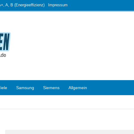
, A, B (Energieeffizienz)
Impressum
iele
Samsung
Siemens
Allgemein