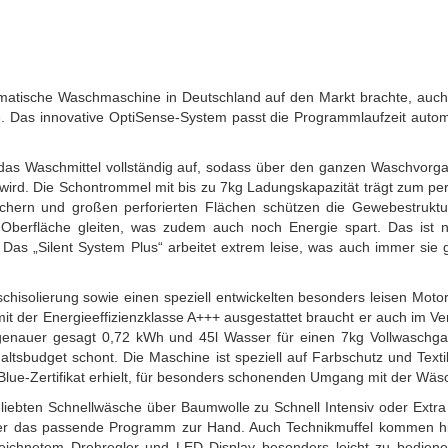
tomatische Waschmaschine in Deutschland auf den Markt brachte, auch
e. Das innovative OptiSense-System passt die Programmlaufzeit autom
ade das Waschmittel vollständig auf, sodass über den ganzen Waschvorg
 wird. Die Schontrommel mit bis zu 7kg Ladungskapazität trägt zum pe
chern und großen perforierten Flächen schützen die Gewebestruktur
berfläche gleiten, was zudem auch noch Energie spart. Das ist n
Das „Silent System Plus“ arbeitet extrem leise, was auch immer sie 
chisolierung sowie einen speziell entwickelten besonders leisen Motor
t der Energieeffizienzklasse A+++ ausgestattet braucht er auch im Ve
genauer gesagt 0,72 kWh und 45l Wasser für einen 7kg Vollwaschga
ltsbudget schont. Die Maschine ist speziell auf Farbschutz und Texti
lue-Zertifikat erhielt, für besonders schonenden Umgang mit der Wäs
iebten Schnellwäsche über Baumwolle zu Schnell Intensiv oder Extra 
mer das passende Programm zur Hand. Auch Technikmuffel kommen hi
zeichnetem Drehregler und LED Display besonders leicht zu bedienen