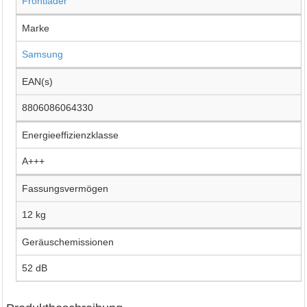
Frontlader
Marke
Samsung
EAN(s)
8806086064330
Energieeffizienzklasse
A+++
Fassungsvermögen
12 kg
Geräuschemissionen
52 dB