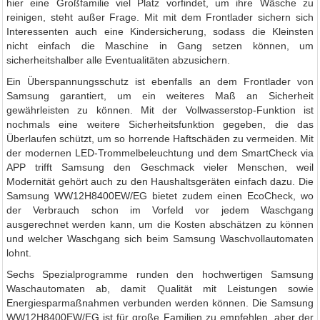
hier eine Großfamilie viel Platz vorfindet, um ihre Wäsche zu
reinigen, steht außer Frage. Mit mit dem Frontlader sichern sich
Interessenten auch eine Kindersicherung, sodass die Kleinsten
nicht einfach die Maschine in Gang setzen können, um
sicherheitshalber alle Eventualitäten abzusichern.
Ein Überspannungsschutz ist ebenfalls an dem Frontlader von
Samsung garantiert, um ein weiteres Maß an Sicherheit
gewährleisten zu können. Mit der Vollwasserstop-Funktion ist
nochmals eine weitere Sicherheitsfunktion gegeben, die das
Überlaufen schützt, um so horrende Haftschäden zu vermeiden. Mit
der modernen LED-Trommelbeleuchtung und dem SmartCheck via
APP trifft Samsung den Geschmack vieler Menschen, weil
Modernität gehört auch zu den Haushaltsgeräten einfach dazu. Die
Samsung WW12H8400EW/EG bietet zudem einen EcoCheck, wo
der Verbrauch schon im Vorfeld vor jedem Waschgang
ausgerechnet werden kann, um die Kosten abschätzen zu können
und welcher Waschgang sich beim Samsung Waschvollautomaten
lohnt.
Sechs Spezialprogramme runden den hochwertigen Samsung
Waschautomaten ab, damit Qualität mit Leistungen sowie
Energiesparmaßnahmen verbunden werden können. Die Samsung
WW12H8400EW/EG ist für große Familien zu empfehlen, aber der