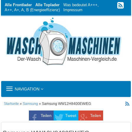
Alle Frontlader
Alle Toplader
Was bedeutet A+++,
A++, A+, A, B (Energieeffizienz)
Impressum
TOGGLE
NAVIGATION
NAVIGATION
Startseite
»
Samsung
» Samsung WW12H8400EW/EG
Teilen
Tweet
Teilen