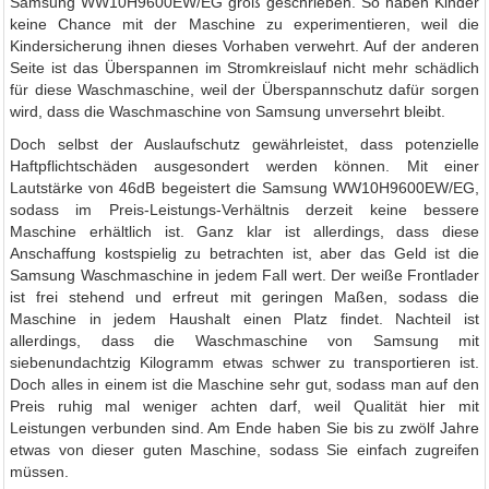
Samsung WW10H9600EW/EG groß geschrieben. So haben Kinder
keine Chance mit der Maschine zu experimentieren, weil die
Kindersicherung ihnen dieses Vorhaben verwehrt. Auf der anderen
Seite ist das Überspannen im Stromkreislauf nicht mehr schädlich
für diese Waschmaschine, weil der Überspannschutz dafür sorgen
wird, dass die Waschmaschine von Samsung unversehrt bleibt.
Doch selbst der Auslaufschutz gewährleistet, dass potenzielle
Haftpflichtschäden ausgesondert werden können. Mit einer
Lautstärke von 46dB begeistert die Samsung WW10H9600EW/EG,
sodass im Preis-Leistungs-Verhältnis derzeit keine bessere
Maschine erhältlich ist. Ganz klar ist allerdings, dass diese
Anschaffung kostspielig zu betrachten ist, aber das Geld ist die
Samsung Waschmaschine in jedem Fall wert. Der weiße Frontlader
ist frei stehend und erfreut mit geringen Maßen, sodass die
Maschine in jedem Haushalt einen Platz findet. Nachteil ist
allerdings, dass die Waschmaschine von Samsung mit
siebenundachtzig Kilogramm etwas schwer zu transportieren ist.
Doch alles in einem ist die Maschine sehr gut, sodass man auf den
Preis ruhig mal weniger achten darf, weil Qualität hier mit
Leistungen verbunden sind. Am Ende haben Sie bis zu zwölf Jahre
etwas von dieser guten Maschine, sodass Sie einfach zugreifen
müssen.