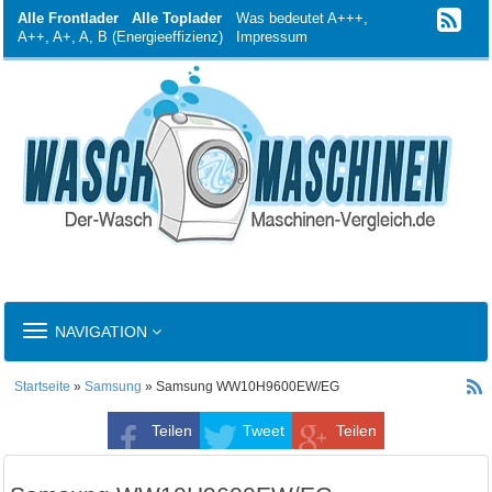
Alle Frontlader
Alle Toplader
Was bedeutet A+++,
A++, A+, A, B (Energieeffizienz)
Impressum
TOGGLE
NAVIGATION
NAVIGATION
Startseite
»
Samsung
» Samsung WW10H9600EW/EG
Teilen
Tweet
Teilen