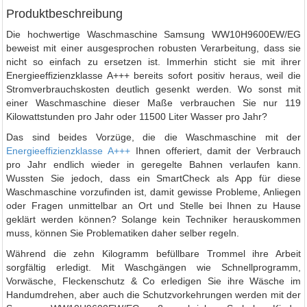
Produktbeschreibung
Die hochwertige Waschmaschine Samsung WW10H9600EW/EG
beweist mit einer ausgesprochen robusten Verarbeitung, dass sie
nicht so einfach zu ersetzen ist. Immerhin sticht sie mit ihrer
Energieeffizienzklasse A+++ bereits sofort positiv heraus, weil die
Stromverbrauchskosten deutlich gesenkt werden. Wo sonst mit
einer Waschmaschine dieser Maße verbrauchen Sie nur 119
Kilowattstunden pro Jahr oder 11500 Liter Wasser pro Jahr?
Das sind beides Vorzüge, die die Waschmaschine mit der
Energieeffizienzklasse A+++
Ihnen offeriert, damit der Verbrauch
pro Jahr endlich wieder in geregelte Bahnen verlaufen kann.
Wussten Sie jedoch, dass ein SmartCheck als App für diese
Waschmaschine vorzufinden ist, damit gewisse Probleme, Anliegen
oder Fragen unmittelbar an Ort und Stelle bei Ihnen zu Hause
geklärt werden können? Solange kein Techniker herauskommen
muss, können Sie Problematiken daher selber regeln.
Während die zehn Kilogramm befüllbare Trommel ihre Arbeit
sorgfältig erledigt. Mit Waschgängen wie Schnellprogramm,
Vorwäsche, Fleckenschutz & Co erledigen Sie ihre Wäsche im
Handumdrehen, aber auch die Schutzvorkehrungen werden mit der