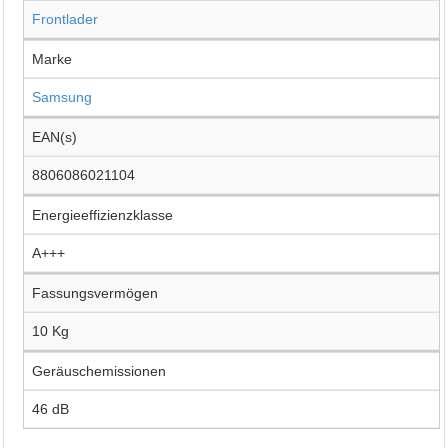
Frontlader
Marke
Samsung
EAN(s)
8806086021104
Energieeffizienzklasse
A+++
Fassungsvermögen
10 Kg
Geräuschemissionen
46 dB