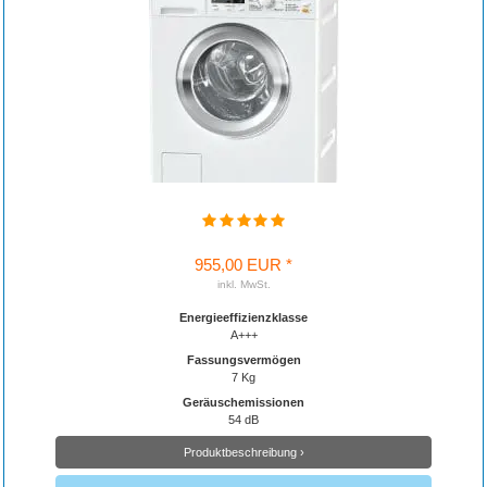
955,00 EUR *
inkl. MwSt.
Energieeffizienzklasse
A+++
Fassungsvermögen
7 Kg
Geräuschemissionen
54 dB
Produktbeschreibung ›