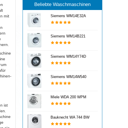
Beliebte Waschmaschinen
en
lt
n mit
Siemens WM14E32A
en
ern
Siemens WM14B221
e
nern.
schine
Siemens WM14Y74D
ine
trum
afür
hinen-
Siemens WM14W540
Miele WDA 200 WPM
 ist
fen.
schine
Bauknecht WA 744 BW
ge
en sie