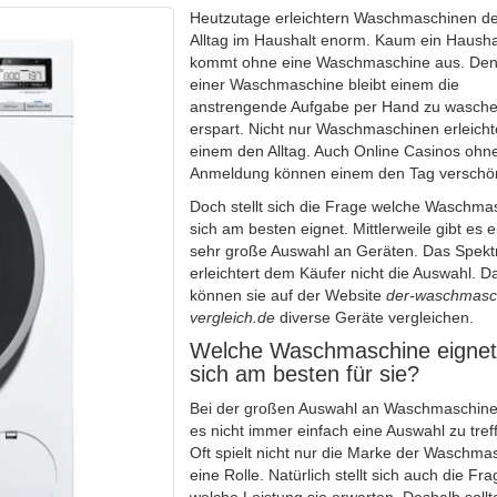
Heutzutage erleichtern Waschmaschinen d
Alltag im Haushalt enorm. Kaum ein Hausha
kommt ohne eine Waschmaschine aus. Den
einer Waschmaschine bleibt einem die
anstrengende Aufgabe per Hand zu wasch
erspart. Nicht nur Waschmaschinen erleicht
einem den Alltag. Auch Online Casinos ohn
Anmeldung können einem den Tag verschö
Doch stellt sich die Frage welche Waschma
sich am besten eignet. Mittlerweile gibt es e
sehr große Auswahl an Geräten. Das Spek
erleichtert dem Käufer nicht die Auswahl. D
können sie auf der Website
der-waschmasc
vergleich.de
diverse Geräte vergleichen.
Welche Waschmaschine eignet
sich am besten für sie?
Bei der großen Auswahl an Waschmaschinen
es nicht immer einfach eine Auswahl zu tref
Oft spielt nicht nur die Marke der Waschma
eine Rolle. Natürlich stellt sich auch die Fra
welche Leistung sie erwarten. Deshalb sollt