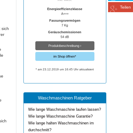
Teilen
Energieeffizienzklasse
A+++
Fassungsvermögen
7 Kg
 sich
Geräuschemissionen
rer
54 dB
Produktbeschreibung ›
e
le
im Shop öffnen*
* am 23.12.2019 um 16:45 Uhr aktualisiert
se
Waschmaschinen Ratgeber
e
Wie lange Waschmaschine laufen lassen?
Wie lange Waschmaschine Garantie?
sich
Wie lange halten Waschmaschinen im
durchschnitt?