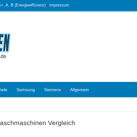
, A, B (Energieeffizienz)
Impressum
iele
Samsung
Siemens
Allgemein
aschmaschinen Vergleich