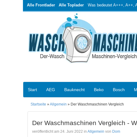
Alle Frontlader
Alle Toplader
Was bedeutet A+++, A++, A+
Start
AEG
Bauknecht
Beko
Bosch
M
Startseite
»
Allgemein
» Der Waschmaschinen Vergleich
Der Waschmaschinen Vergleich - W
veröffentlicht am 24. Juni 2022 in
Allgemein
von
Dom