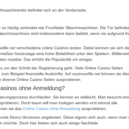
hmaschinentür befindet sich an der Vorderseite.
 so häufig verbreitet wie Frontlader Waschmaschinen. Die Tür befindet
aschmaschinen sind insbesondere dann beliebt, wenn sie aufgrund ih
elfie.net
verschiedene online Casinos testen. Dabei können sie sich di
enießen heutzutage eine hohe Beliebtheit unter den Spielern. Mittlerwei
ten nutzbar. Das erhöht die Popularität um einiges.
es um den Schritt der Registrierung geht. Viele Online Casino Seiten
 zum Beispiel finanzielle Auskünfte. Auf
casinoselfie.net
können sie die
 diverse Online Casino Seiten ausprobieren.
 Casinos ohne Anmeldung?
ierungsprozess durchlaufen. Sie kennen es vielleicht. Man besucht ein
usprobieren. Doch kaum will man loslegen werden erst einmal alle
önnen sie das
Online Casino ohne Anmeldung
ausprobieren.
annte Demo-Versionen angeboten. Diese eignen sich auch, wenn man 
en möchte. Doch hier bieten sich auch einige Nachteile.