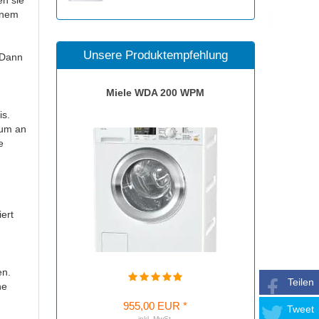
einem
Unsere Produktempfehlung
 Dann
Miele WDA 200 WPM
is.
rum an
e
ert
en.
Teilen
ne
955,00 EUR *
Tweet
inkl. MwSt.